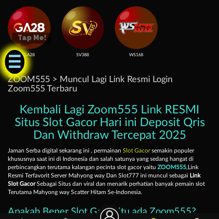
Tap Me!
GA28
SV388
WS168
ZOOM555 > Muncul Lagi Link Resmi Login
Zoom555 Terbaru
Kembali Lagi Zoom555 Link RESMI
Situs Slot Gacor Hari ini Deposit Qris
Dan Withdraw Tercepat 2025
Jaman Serba digital sekarang ini , permainan
Slot Gacor
semakin populer
khususnya saat ini di Indonesia dan salah satunya yang sedang hangat di
perbincangkan terutama kalangan pecinta slot gacor yaitu
ZOOM555
,Link
Resmi Terfavorit Server Mahyong way Dan Slot777 ini muncul sebagai
Link
Slot Gacor
Sebagai Situs dan viral dan menarik perhatian banyak pemain slot
Terutama Mahyong way Scatter Hitam Se-Indonesia.
Apakah Bener Slot Gacor itu ada Zoom555?