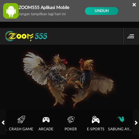
×
ZOOM555 Aplikasi Mobile
UNDUH
Jangan tampilkan lagi hari ini
AGA
CRASH GAME
ARCADE
POKER
E-SPORTS
SABUNG AYAM