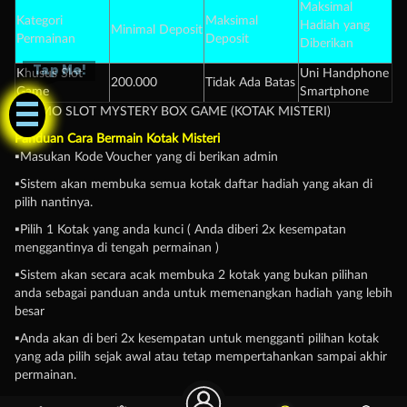
Maksimal
Kategori
Maksimal
Hadiah yang
Minimal Deposit
Permainan
Deposit
Diberikan
Tap Me!
Khusus Slot
Uni Handphone
200.000
Tidak Ada Batas
Game
Smartphone
PROMO SLOT MYSTERY BOX GAME (KOTAK MISTERI)
Panduan Cara Bermain Kotak Misteri
▪️Masukan Kode Voucher yang di berikan admin
▪️Sistem akan membuka semua kotak daftar hadiah yang akan di
pilih nantinya.
▪️Pilih 1 Kotak yang anda kunci ( Anda diberi 2x kesempatan
menggantinya di tengah permainan )
▪️Sistem akan secara acak membuka 2 kotak yang bukan pilihan
anda sebagai panduan anda untuk memenangkan hadiah yang lebih
besar
▪️Anda akan di beri 2x kesempatan untuk mengganti pilihan kotak
yang ada pilih sejak awal atau tetap mempertahankan sampai akhir
permainan.
▪️Sistem akan membuka sesuai kotak yang anda kunci di akhir