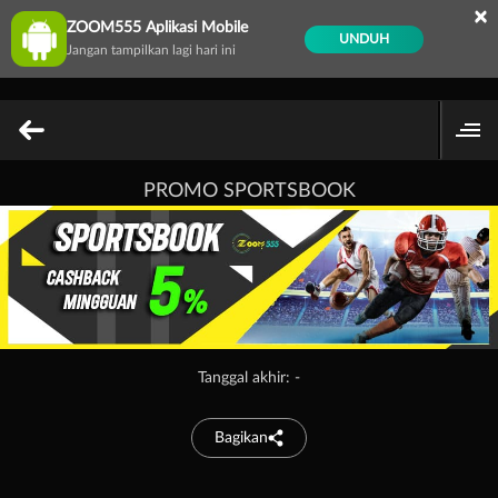
×
ZOOM555 Aplikasi Mobile
UNDUH
Jangan tampilkan lagi hari ini
PROMO SPORTSBOOK
Tanggal akhir: -
Bagikan