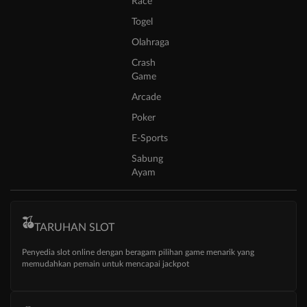
Race
Togel
Olahraga
Crash
Game
Arcade
Poker
E-Sports
Sabung
Ayam
TARUHAN SLOT
Penyedia slot online dengan beragam pilihan game menarik yang
memudahkan pemain untuk mencapai jackpot