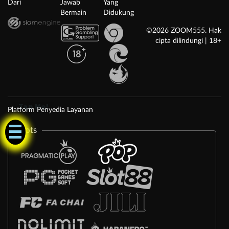
Dari
Jawab
Yang
Bermain
Didukung
©2026 ZOOM555. Hak
cipta dilindungi | 18+
Tap Me!
Platform Penyedia Layanan
Slots