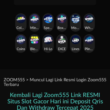
Colors
Mines
Speed Crash
Boxes
Moneyplane
Wheel
Coins
Blocks
Hi-Lo
DICE
Lines
Plinko
ZOOM555 > Muncul Lagi Link Resmi Login Zoom555
Terbaru
Kembali Lagi Zoom555 Link RESMI
Situs Slot Gacor Hari ini Deposit Qris
Dan Withdraw Tercepat 2025