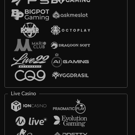
Live Casino