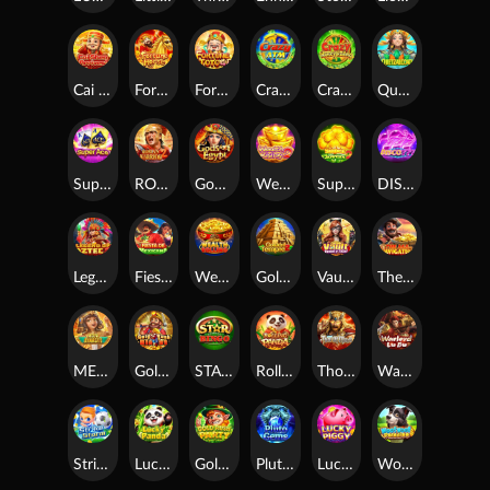
Cai Shen Arrives!
Fortune Horse
Fortune Toto 4D
Crazy ATM
Crazy Money Rolling
Quetzalcoatl
Super Ace
ROMAN WARRIOR2
Gods of Egypt
Wealth Rising 2
Super Clovers 2
DISCO 777
Legend of Aztec2
Fiesta de Mexicana
Wealth Rolling
Golden Temple2
Vault Beauty Thief
The Age Of Navigation
MEOW DYNASTY
Gold Rush Blast
STAR Bingo
Rolling Panda
Thor of Mars
Warlord Lu Bu
Strike Storm
Lucky Panda
Gold Rush Party
Pluto Gems
Lucky Piggy
Woof-woof Paradise