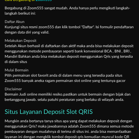
Bergabung di Zoom555 sangat mudah. Anda hanya perlu mengikuti langkah-
langkah berikut ini:
Daftar Akun
Kunjungi situs resmi zoom555 dan klik tombol "Daftar". Isi formulir pendaftaran
dengan data diri yang valid.
Melakukan Deposit
Setelah Akun berhasil di daftarkan dan aktif maka anda bisa melakukan deposit
menggunakan metode pembayaran seperti bank konvesional BCA , BNI , BRI ,
Mandiri Bahkan anda bisa melakukan deposit menggunakan Qris yang tersedia
di dalam situs
Mulai Bermain
Pilih permainan slot favorit anda di dalam menu yang tersedia pada situs
Zoom555 banyak aneka ragam permainan slot online yang tentunya gacor
Disclaimer
Bermain Judi online memiliki resiko.pastikan untuk bermain dengan bijak dan
bertanggung jawab. selalu patuhi peraturan yang berlaku di wilayah anda.
Situs Layanan Deposit Slot QRIS
Mungkin anda bertanya tanya situs apa yang dapat melakukan deposit dengan
menggunakan Qris? maka jawabannya adalah Zoom555 dimana semua metode
pembayaran dengan mudahnya di terima di situs ini. anda bisa memanfaatkan
layanan ini dengan mengklik tombol deposit qris kemudian muncul kode QR