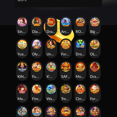
SLOTS
Since I'm here
Diamond buffalo
Dragon Gem2
Arctic Clash
ROMAN WARRIOR
Big Eater
Yuanbao Mahjong
Olympus - Zeus
Unparalleled Phoenix Dynasty
Fortune's Treasure
Dragon777
OLYMPUS DEMETER
KING ARTHUR
Fuwa Baoxi
X'Mas LABUBU
SAFARI HEAT 2-MULTIPLY FUN
Money Rush
Dragon’s Treasures
Mansion Battle Royale
Fire Dragon
Water Dragon
Treasure Hunters
Circus-Lucky Mix
Fortune Cat