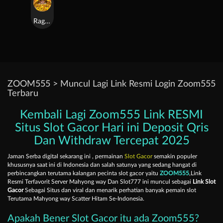
Ragnarok Odin
ZOOM555 > Muncul Lagi Link Resmi Login Zoom555
Terbaru
Kembali Lagi Zoom555 Link RESMI
Situs Slot Gacor Hari ini Deposit Qris
Dan Withdraw Tercepat 2025
Jaman Serba digital sekarang ini , permainan
Slot Gacor
semakin populer
khususnya saat ini di Indonesia dan salah satunya yang sedang hangat di
perbincangkan terutama kalangan pecinta slot gacor yaitu
ZOOM555
,Link
Resmi Terfavorit Server Mahyong way Dan Slot777 ini muncul sebagai
Link Slot
Gacor
Sebagai Situs dan viral dan menarik perhatian banyak pemain slot
Terutama Mahyong way Scatter Hitam Se-Indonesia.
Apakah Bener Slot Gacor itu ada Zoom555?