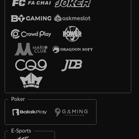
Poker
E-Sports