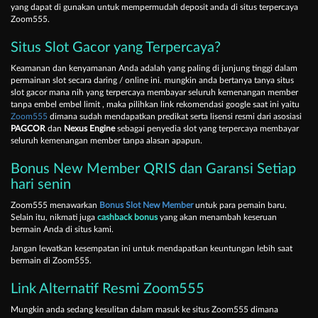
yang dapat di gunakan untuk mempermudah deposit anda di situs terpercaya
Zoom555.
Situs Slot Gacor yang Terpercaya?
Keamanan dan kenyamanan Anda adalah yang paling di junjung tinggi dalam
permainan slot secara daring / online ini. mungkin anda bertanya tanya situs
slot gacor mana nih yang terpercaya membayar seluruh kemenangan member
tanpa embel embel limit , maka pilihkan link rekomendasi google saat ini yaitu
Zoom555
dimana sudah mendapatkan predikat serta lisensi resmi dari asosiasi
PAGCOR
dan
Nexus Engine
sebagai penyedia slot yang terpercaya membayar
seluruh kemenangan member tanpa alasan apapun.
Bonus New Member QRIS dan Garansi Setiap
hari senin
Zoom555 menawarkan
Bonus Slot New Member
untuk para pemain baru.
Selain itu, nikmati juga
cashback bonus
yang akan menambah keseruan
bermain Anda di situs kami.
Jangan lewatkan kesempatan ini untuk mendapatkan keuntungan lebih saat
bermain di Zoom555.
Link Alternatif Resmi Zoom555
Mungkin anda sedang kesulitan dalam masuk ke situs Zoom555 dimana