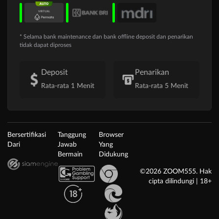
* Selama bank maintenance dan bank offline deposit dan penarikan
tidak dapat diproses
Deposit
Penarikan
Rata-rata 1 Menit
Rata-rata 5 Menit
Bersertifikasi
Tanggung
Browser
Dari
Jawab
Yang
Bermain
Didukung
©2026 ZOOM555. Hak
cipta dilindungi | 18+