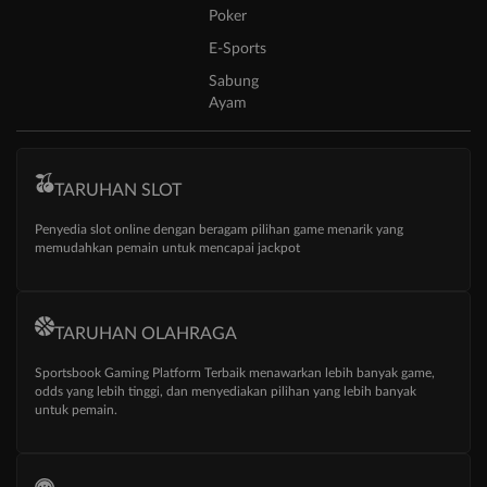
Poker
E-Sports
Sabung
Ayam
TARUHAN SLOT
Penyedia slot online dengan beragam pilihan game menarik yang
memudahkan pemain untuk mencapai jackpot
TARUHAN OLAHRAGA
Sportsbook Gaming Platform Terbaik menawarkan lebih banyak game,
odds yang lebih tinggi, dan menyediakan pilihan yang lebih banyak
untuk pemain.