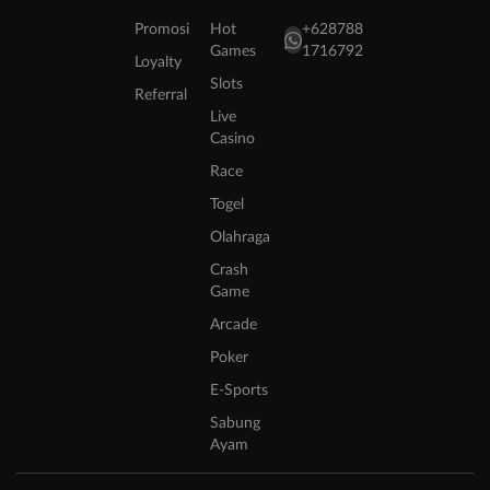
Promosi
Hot
+628788
Games
1716792
Loyalty
Slots
Referral
Live
Casino
Race
Togel
Olahraga
Crash
Game
Arcade
Poker
E-Sports
Sabung
Ayam