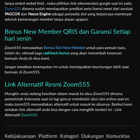
tanpa embel embel limit , maka pilihkan link rekomendasi google saat ini yaitu
Zoom555
dimana sudah mendapatkan predikat serta lisensi resmi dari asosiasi
PAGCOR
dan
Nexus Engine
sebagai penyedia slot yang terpercaya membayar
seluruh kemenangan member tanpa alasan apapun.
Bonus New Member QRIS dan Garansi Setiap
hari senin
Zoom555 menawarkan
Bonus Slot New Member
untuk para pemain baru.
Selain itu, nikmati juga
cashback bonus
yang akan menambah keseruan
bermain Anda di situs kami.
Jangan lewatkan kesempatan ini untuk mendapatkan keuntungan lebih saat
bermain di Zoom555.
Link Alternatif Resmi Zoom555
Mungkin anda sedang kesulitan dalam masuk ke situs Zoom555 dimana
pemerintah Indonesia saat ini lagi gencar memblokir situs slot online saat ini.
maka zoom555 menyediakan alternatif untuk masuk ke situsnya. Berikut kami
sertakan link alternatif anda bisa dengan cara mengklik tombol ini : Link
Alternatif
Zoom555
.
Kebijaksanaan
Platform
Kategori
Dukungan
Komunitas