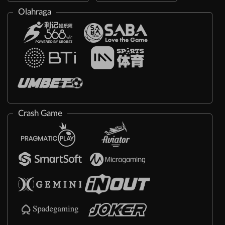
Olahraga
Crash Game