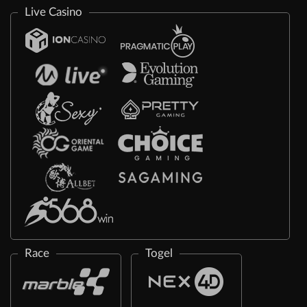
Live Casino
Race
Togel