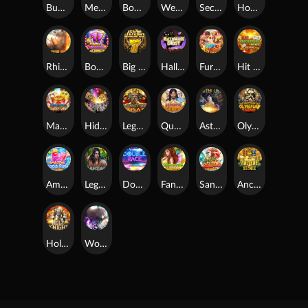
Buffalo Begins
Mega Sevens
Book of Pharaoh
Western Sherrif
Secret of Goddess
Hottie’s Paradise
Rhino King
Bonanza Coins
Big Sevens Jackpot
Halloween Ghost
Fury Fighters
Hit Mahjong Wins
Mahjong Super Wins
Hidden City
Legacy of Midas
Quests of Olympus
Astro Luck
Olympus Legend
Amazing Soda Rush
Legend of Tarzan
Double Race
Fantastic Faries
Santa in the Summer
Ancient Stones
Holy Knight
Wolf Begins