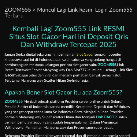
ZOOM555 > Muncul Lagi Link Resmi Login Zoom555
Terbaru
Kembali Lagi Zoom555 Link RESMI
Situs Slot Gacor Hari ini Deposit Qris
Dan Withdraw Tercepat 2025
Jaman Serba digital sekarang ini , permainan
Slot Gacor
semakin populer
khususnya saat ini di Indonesia dan salah satunya yang sedang hangat di
perbincangkan terutama kalangan pecinta slot gacor yaitu
ZOOM555
,Link
Resmi Terfavorit Server Mahyong way Dan Slot777 ini muncul sebagai
Link Slot
Gacor
Sebagai Situs dan viral dan menarik perhatian banyak pemain slot
Terutama Mahyong way Scatter Hitam Se-Indonesia.
Apakah Bener Slot Gacor itu ada Zoom555?
ZOOM555
Menjadi sebuah platform Provider server online untuk Seluruh
Pemain Slotter di indonesia karena memiliki Kecepatan Deposit dan Withdraw
yang sangat cepat tanpa lama Se Indonesia Serta Menjadi pilihan Provider
bermain Mahyong way Super scatter Hitam dan Menjadi
Link GACOR
untuk
pemain pemula maupun yang sudah berpengalaman Dalam Mengincar
Withdraw di Permainan Mahyong way dan Proses yang super cepat.
Beberapa Provider Slot online yang terkenal dan di gemari di Indonesia seperti: