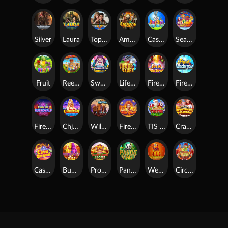
Silver
Laura
Top Gun
Amazon
Caster Surprise
Seasons
Fruit
Reel King Mega
Sweetbakery
Life of luxury II
Fire of Villa Street
Fire of glacier gold
Fire of Rue Royale
Chjcken Djnner
Wild Buffalo
Fire Wheel
TIS The Season
Crazy Restaurant
Cash Spark
Buffalo Gold
Prosperous Lions
Panda Magic II
Wealth
Circus