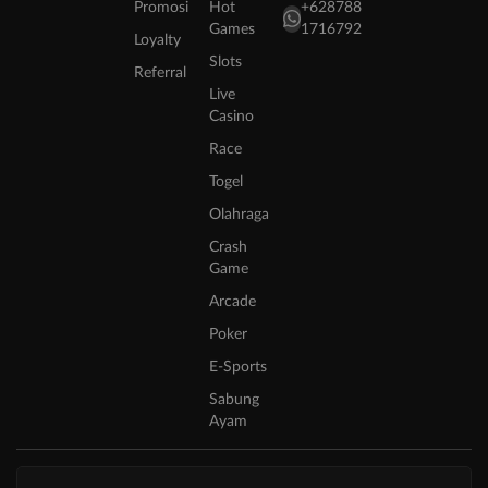
Promosi
Hot
+628788
Games
1716792
Loyalty
Slots
Referral
Live
Casino
Race
Togel
Olahraga
Crash
Game
Arcade
Poker
E-Sports
Sabung
Ayam