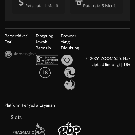
Rata-rata 1 Menit
Rata-rata 5 Menit
Bersertifikasi
Tanggung
Browser
Dari
Jawab
Yang
Bermain
Didukung
©2026 ZOOM555. Hak
cipta dilindungi | 18+
Platform Penyedia Layanan
Slots