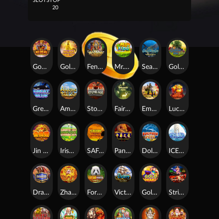
SLOTS
TOP
20
God Of Wealth
Golden Rooster
Feng Shen
Mr.Fido
Sea World
GoldenTree
Great Blue
Amazing Thailand
StoneAge
Fairy Garden
Emperor Gate
Lucky Fortune
Jin Qian Wa
Irish Luck
SAFARI Heat
Panda
Dolphin Reef
ICELAND
Dragon
Zhao Cai Jin Bao
Fortune Panda
Victory
Gold Bonanza
Striper Night