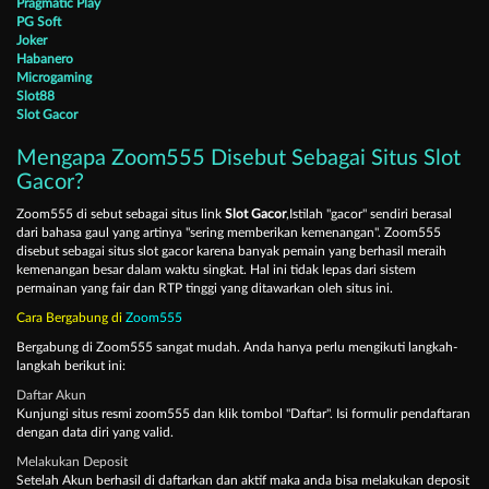
Pragmatic Play
PG Soft
Joker
Habanero
Microgaming
Slot88
Slot Gacor
Mengapa Zoom555 Disebut Sebagai Situs Slot
Gacor?
Zoom555 di sebut sebagai situs link
Slot Gacor
,Istilah "gacor" sendiri berasal
dari bahasa gaul yang artinya "sering memberikan kemenangan". Zoom555
disebut sebagai situs slot gacor karena banyak pemain yang berhasil meraih
kemenangan besar dalam waktu singkat. Hal ini tidak lepas dari sistem
permainan yang fair dan RTP tinggi yang ditawarkan oleh situs ini.
Cara Bergabung di
Zoom555
Bergabung di Zoom555 sangat mudah. Anda hanya perlu mengikuti langkah-
langkah berikut ini:
Daftar Akun
Kunjungi situs resmi zoom555 dan klik tombol "Daftar". Isi formulir pendaftaran
dengan data diri yang valid.
Melakukan Deposit
Setelah Akun berhasil di daftarkan dan aktif maka anda bisa melakukan deposit