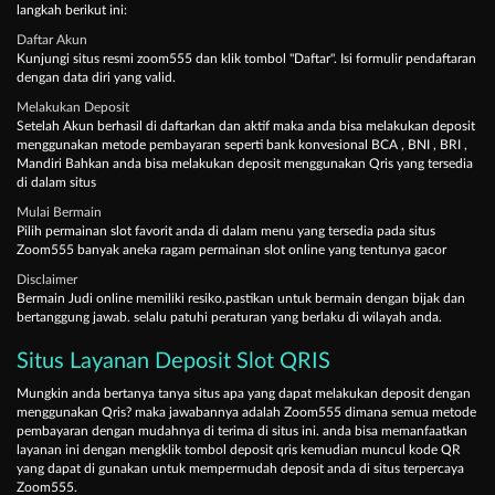
langkah berikut ini:
Daftar Akun
Kunjungi situs resmi zoom555 dan klik tombol "Daftar". Isi formulir pendaftaran
dengan data diri yang valid.
Melakukan Deposit
Setelah Akun berhasil di daftarkan dan aktif maka anda bisa melakukan deposit
menggunakan metode pembayaran seperti bank konvesional BCA , BNI , BRI ,
Mandiri Bahkan anda bisa melakukan deposit menggunakan Qris yang tersedia
di dalam situs
Mulai Bermain
Pilih permainan slot favorit anda di dalam menu yang tersedia pada situs
Zoom555 banyak aneka ragam permainan slot online yang tentunya gacor
Disclaimer
Bermain Judi online memiliki resiko.pastikan untuk bermain dengan bijak dan
bertanggung jawab. selalu patuhi peraturan yang berlaku di wilayah anda.
Situs Layanan Deposit Slot QRIS
Mungkin anda bertanya tanya situs apa yang dapat melakukan deposit dengan
menggunakan Qris? maka jawabannya adalah Zoom555 dimana semua metode
pembayaran dengan mudahnya di terima di situs ini. anda bisa memanfaatkan
layanan ini dengan mengklik tombol deposit qris kemudian muncul kode QR
yang dapat di gunakan untuk mempermudah deposit anda di situs terpercaya
Zoom555.