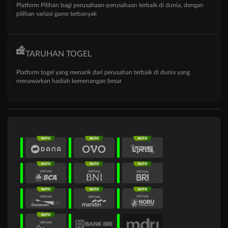
Platform Pilihan bagi perusahaan-perusahaan terbaik di dunia, dengan
pilihan variasi game terbanyak
TARUHAN TOGEL
Platform togel yang menarik dari perusahan terbaik di dunia yang
menawarkan hadiah kemenangan besar