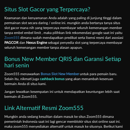
Situs Slot Gacor yang Terpercaya?
Keamanan dan kenyamanan Anda adalah yang paling di junjung tinggi dalam
permainan slot secara daring / online ini. mungkin anda bertanya tanya situs
slot gacor mana nih yang terpercaya membayar seluruh kemenangan member
tanpa embel embel limit , maka pilihkan link rekomendasi google saat ini yaitu
Zoom555
dimana sudah mendapatkan predikat serta lisensi resmi dari asosiasi
PAGCOR
dan
Nexus Engine
sebagai penyedia slot yang terpercaya membayar
seluruh kemenangan member tanpa alasan apapun.
Bonus New Member QRIS dan Garansi Setiap
hari senin
Zoom555 menawarkan
Bonus Slot New Member
untuk para pemain baru.
Selain itu, nikmati juga
cashback bonus
yang akan menambah keseruan
bermain Anda di situs kami.
Jangan lewatkan kesempatan ini untuk mendapatkan keuntungan lebih saat
bermain di Zoom555.
Link Alternatif Resmi Zoom555
Mungkin anda sedang kesulitan dalam masuk ke situs Zoom555 dimana
pemerintah Indonesia saat ini lagi gencar memblokir situs slot online saat ini.
maka zoom555 menyediakan alternatif untuk masuk ke situsnya. Berikut kami