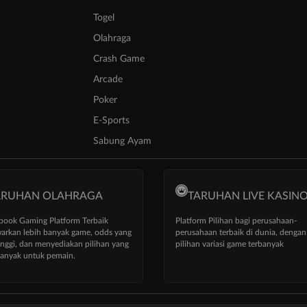
Togel
Olahraga
Crash Game
Arcade
Poker
E-Sports
Sabung Ayam
ARUHAN OLAHRAGA
TARUHAN LIVE KASIN
book Gaming Platform Terbaik
Platform Pilihan bagi perusahaan-
rkan lebih banyak game, odds yang
perusahaan terbaik di dunia, dengan
tinggi, dan menyediakan pilihan yang
pilihan variasi game terbanyak
banyak untuk pemain.