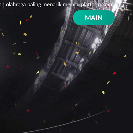
 olahraga paling menarik melalui platform kami.
MAIN