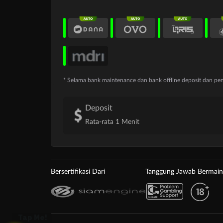
* Selama bank maintenance dan bank offline deposit dan pen
Deposit
Rata-rata 1 Menit
Bersertifikasi Dari
Tanggung Jawab Bermain
Tap Me!