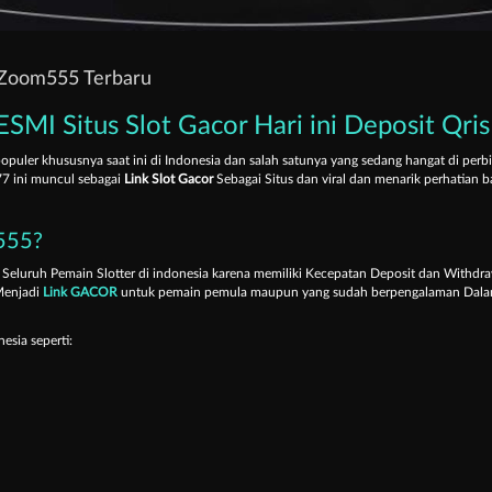
 Zoom555 Terbaru
SMI Situs Slot Gacor Hari ini Deposit Qr
puler khususnya saat ini di Indonesia dan salah satunya yang sedang hangat di perb
77 ini muncul sebagai
Link Slot Gacor
Sebagai Situs dan viral dan menarik perhatian
m555?
 Seluruh Pemain Slotter di indonesia karena memiliki Kecepatan Deposit dan Withdra
Menjadi
Link GACOR
untuk pemain pemula maupun yang sudah berpengalaman Dala
esia seperti: