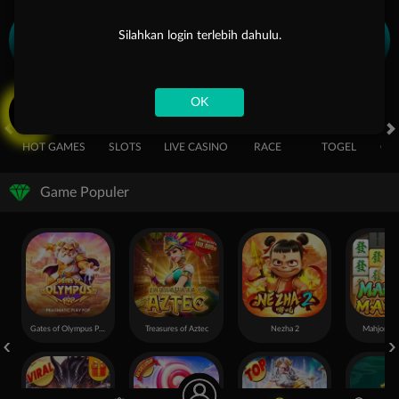
IDR
12,679,439,963
Silahkan login terlebih dahulu.
Tap Me!
OK
HOT GAMES
SLOTS
LIVE CASINO
RACE
TOGEL
OL
Game Populer
Gates of Olympus POP
Treasures of Aztec
Nezha 2
Mahjong 